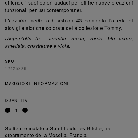
diffonde i suoi colori audaci per offrire nuove creazioni
funzionali per usi contemporanei.
L'azzurro medio old fashion #3 completa l'offerta di
stoviglie storiche colorate della collezione Tommy.
Disponibile in : flanella, rosso, verde, blu scuro,
ametista, chartreuse
e viola.
SKU
12425326
MAGGIORI INFORMAZIONI
QUANTITÀ
Rimuovi
Aggiungi
un
un
prodotto
prodotto
Soffiato e molato a Saint-Louis-lès-Bitche, nel
dipartimento della Mosella, Francia