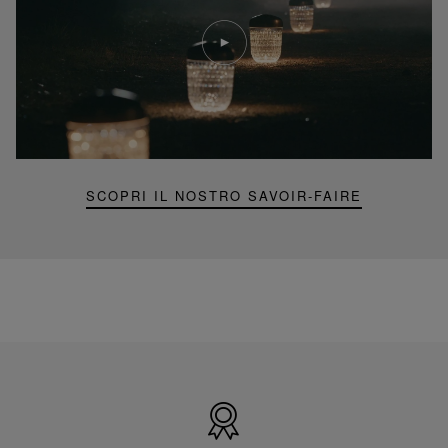
Riproduci
video
Video
YouTube,
lampada
portatile
mini
Folia
SCOPRI IL NOSTRO SAVOIR-FAIRE
Prodotto
in
Francia