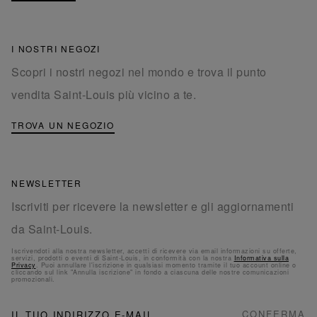
I NOSTRI NEGOZI
Scopri i nostri negozi nel mondo e trova il punto
vendita Saint-Louis più vicino a te.
TROVA UN NEGOZIO
NEWSLETTER
Iscriviti per ricevere la newsletter e gli aggiornamenti
da Saint-Louis.
Iscrivendoti alla nostra newsletter, accetti di ricevere via email informazioni su offerte,
servizi, prodotti o eventi di Saint-Louis, in conformità con la nostra
Informativa sulla
Privacy
. Puoi annullare l'iscrizione in qualsiasi momento tramite il tuo account online o
cliccando sul link "Annulla iscrizione" in fondo a ciascuna delle nostre comunicazioni
promozionali.
NEWSLETTER
Iscriviti
CONFERMA