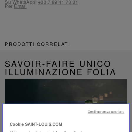
Su WhatsApp:
+33 7 89 41 73 31
Per
Email
PRODOTTI CORRELATI
SAVOIR-FAIRE UNICO
ILLUMINAZIONE FOLIA
Riproduci
video
Continua senza accettare
Video
YouTube,
Cookie SAINT-LOUIS.COM
lampada