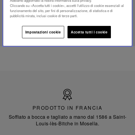
portatile
Abbiamo aggiornato la nostra informativa sulla privacy.
Cliccando su «Accetta tutti i cookie», accetti l'utilizzo di cookie essenziali al
mini
funzionamento del sito, per fini di personalizzazione, di statistica e di
Folia
pubblicità mirata, inclusi cookie di terze parti.
SCOPRI IL NOSTRO SAVOIR-FAIRE
Impostazioni cookie
Accetta tutti i cookie
Prodotto
in
Francia
PRODOTTO IN FRANCIA
Soffiato a bocca e tagliato a mano dal 1586 a Saint-
Louis-lès-Bitche in Mosella.