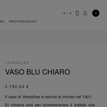
CERCA
IL MIO AC
0
IT
/
€
URA
PROFESSIONISTI
VERSAILLES
VASO BLU CHIARO
3.750,00 €
Il vaso di Versailles è venuto al mondo nel 1921.
Si chiama così per commemorare il trattato che