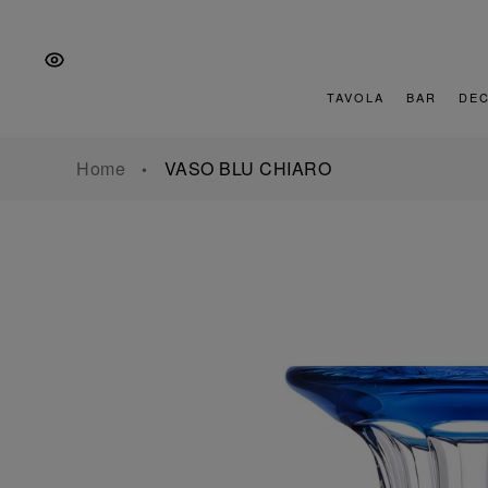
Vai
Salta
Vai
alla
al
al
navigazione
contenuto
piè
principale
di
TAVOLA
BAR
DE
pagina
Home
VASO BLU CHIARO