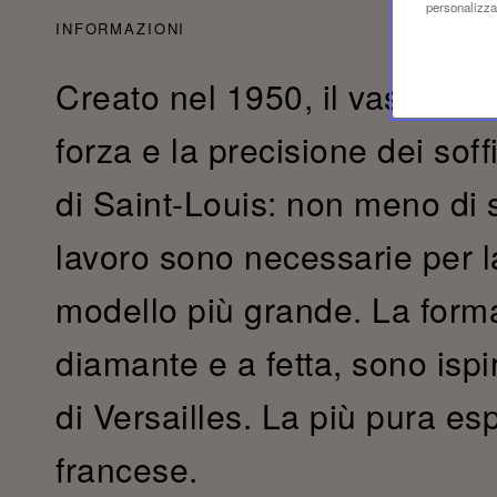
personalizzaz
INFORMAZIONI
Creato nel 1950, il vaso Vers
forza e la precisione dei soffi
di Saint-Louis: non meno di s
lavoro sono necessarie per l
modello più grande. La forma 
diamante e a fetta, sono ispi
di Versailles. La più pura esp
francese.