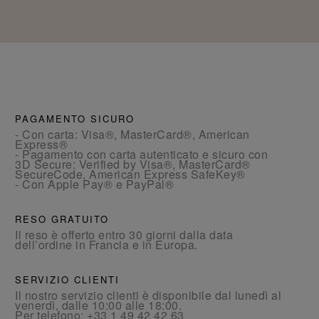
PAGAMENTO SICURO
- Con carta: Visa®, MasterCard®, American
Express®
- Pagamento con carta autenticato e sicuro con
3D Secure: Verified by Visa®, MasterCard®
SecureCode, American Express SafeKey®
- Con Apple Pay® e PayPal®
RESO GRATUITO
Il reso è offerto entro 30 giorni dalla data
dell’ordine in Francia e in Europa.
SERVIZIO CLIENTI
Il nostro servizio clienti è disponibile dal lunedì al
venerdì, dalle 10:00 alle 18:00.
Per telefono:
+33 1 49 42 42 63