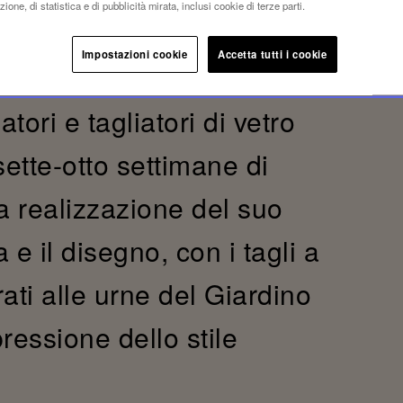
ione, di statistica e di pubblicità mirata, inclusi cookie di terze parti.
Impostazioni cookie
Accetta tutti i cookie
ailles mette alla prova la
atori e tagliatori di vetro
ette-otto settimane di
a realizzazione del suo
e il disegno, con i tagli a
rati alle urne del Giardino
ressione dello stile