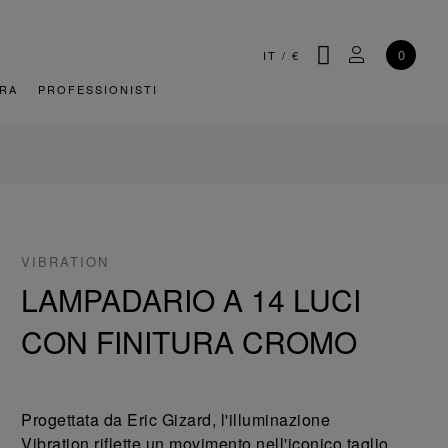
CERCA
IL MIO AC
0
IT
/
€
URA
PROFESSIONISTI
VIBRATION
LAMPADARIO A 14 LUCI
CON FINITURA CROMO
Progettata da Eric Gizard, l'illuminazione
Vibration riflette un movimento nell'iconico taglio