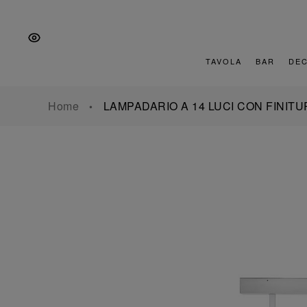
Vai
Salta
Vai
alla
al
al
navigazione
contenuto
piè
principale
di
TAVOLA
BAR
DE
pagina
Home
LAMPADARIO A 14 LUCI CON FINIT