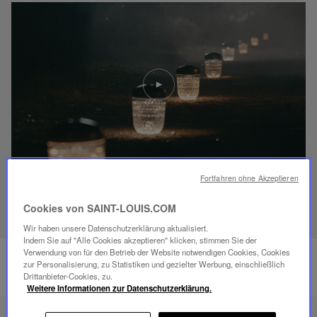
Video
abspielen
YouTube-
Video,
Folia
Mini-
Portable-
Lampe
Fortfahren ohne Akzeptieren
ENTDECKEN SIE UNSER SAVOIR-FAIRE
Cookies von SAINT-LOUIS.COM
Wir haben unsere Datenschutzerklärung aktualisiert.
Indem Sie auf "Alle Cookies akzeptieren" klicken, stimmen Sie der
Verwendung von für den Betrieb der Website notwendigen Cookies, Cookies
zur Personalisierung, zu Statistiken und gezielter Werbung, einschließlich
Drittanbieter-Cookies, zu.
Weitere Informationen zur Datenschutzerklärung.