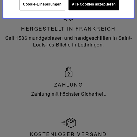
Cookie-Einstellungen
Alle Cookies akzeptieren
Hergestellt
in
Frankreich
HERGESTELLT IN FRANKREICH
Seit 1586 mundgeblasen und handgeschliffen in Saint-
Louis-lès-Bitche in Lothringen.
ZAHLUNG
Zahlung mit höchster Sicherheit.
KOSTENLOSER VERSAND