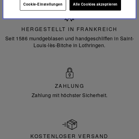
Cookie-Einstellungen
Alle Cookies akzeptieren
Hergestellt
in
Frankreich
HERGESTELLT IN FRANKREICH
Seit 1586 mundgeblasen und handgeschliffen in Saint-
Louis-lès-Bitche in Lothringen.
ZAHLUNG
Zahlung mit höchster Sicherheit.
KOSTENLOSER VERSAND