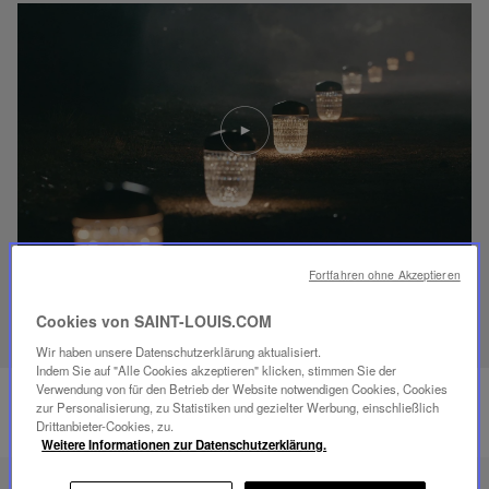
Video
abspielen
YouTube-
Video,
Folia
Mini-
Portable-
Lampe
Fortfahren ohne Akzeptieren
ENTDECKEN SIE UNSER SAVOIR-FAIRE
Cookies von SAINT-LOUIS.COM
Wir haben unsere Datenschutzerklärung aktualisiert.
Indem Sie auf "Alle Cookies akzeptieren" klicken, stimmen Sie der
Verwendung von für den Betrieb der Website notwendigen Cookies, Cookies
zur Personalisierung, zu Statistiken und gezielter Werbung, einschließlich
Drittanbieter-Cookies, zu.
Weitere Informationen zur Datenschutzerklärung.