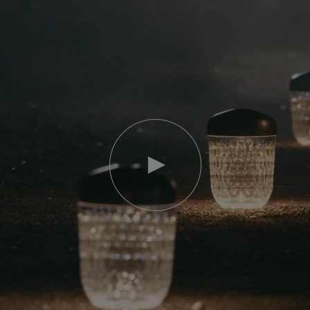
Video
abspielen
YouTube-
Video,
Folia
Mini-
Portable-
Lampe