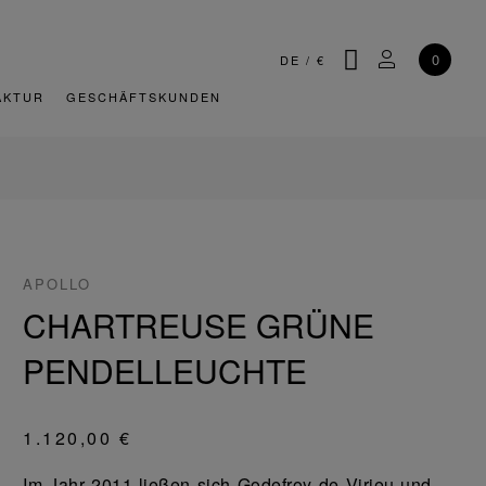
SUCHE
MEIN KONT
0
DE
/
€
AKTUR
GESCHÄFTSKUNDEN
APOLLO
CHARTREUSE GRÜNE
PENDELLEUCHTE
1.120,00 €
Im Jahr 2011 ließen sich Godefroy de Virieu und