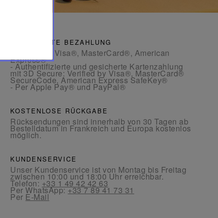
GESICHERTE BEZAHLUNG
- Per Karte: Visa®, MasterCard®, American
Express®
- Authentifizierte und gesicherte Kartenzahlung
mit 3D Secure: Verified by Visa®, MasterCard®
SecureCode, American Express SafeKey®
- Per Apple Pay® und PayPal®
KOSTENLOSE RÜCKGABE
Rücksendungen sind innerhalb von 30 Tagen ab
Bestelldatum in Frankreich und Europa kostenlos
möglich.
KUNDENSERVICE
Unser Kundenservice ist von Montag bis Freitag
zwischen 10:00 und 18:00 Uhr erreichbar.
Telefon:
+33 1 49 42 42 63
Per WhatsApp:
+33 7 89 41 73 31
Per
E-Mail