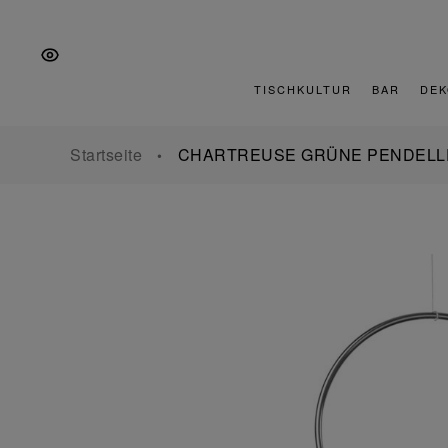
Zur
Zum
Zur
Hauptnavigation
Inhalt
Fußzeile
springen
springen
springen
TISCHKULTUR
BAR
DEK
Startseite
CHARTREUSE GRÜNE PENDEL