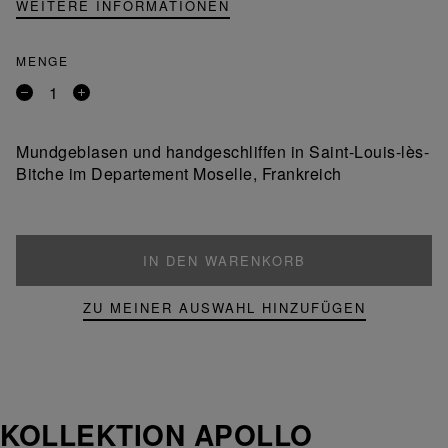
WEITERE INFORMATIONEN
MENGE
Entfernen
Ein
Sie
Produkt
ein
hinzufügen
Mundgeblasen und handgeschliffen in Saint-Louis-lès-
Produkt
Bitche im Departement Moselle, Frankreich
IN DEN WARENKORB
ZU MEINER AUSWAHL HINZUFÜGEN
KOLLEKTION APOLLO