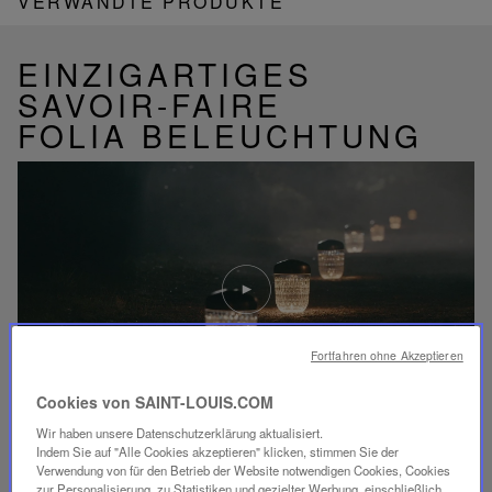
VERWANDTE PRODUKTE
EINZIGARTIGES
SAVOIR-FAIRE
FOLIA BELEUCHTUNG
Video
abspielen
YouTube-
Video,
Folia
Fortfahren ohne Akzeptieren
Mini-
Portable-
Cookies von SAINT-LOUIS.COM
Lampe
Wir haben unsere Datenschutzerklärung aktualisiert.
Indem Sie auf "Alle Cookies akzeptieren" klicken, stimmen Sie der
ENTDECKEN SIE UNSER SAVOIR-FAIRE
Verwendung von für den Betrieb der Website notwendigen Cookies, Cookies
zur Personalisierung, zu Statistiken und gezielter Werbung, einschließlich