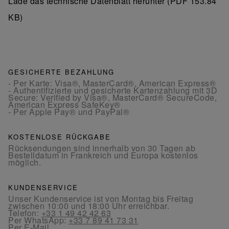
Lade das technische Datenblatt herunter (PDF 153.84
KB)
GESICHERTE BEZAHLUNG
- Per Karte: Visa®, MasterCard®, American Express®
- Authentifizierte und gesicherte Kartenzahlung mit 3D
Secure: Verified by Visa®, MasterCard® SecureCode,
American Express SafeKey®
- Per Apple Pay® und PayPal®
KOSTENLOSE RÜCKGABE
Rücksendungen sind innerhalb von 30 Tagen ab
Bestelldatum in Frankreich und Europa kostenlos
möglich.
KUNDENSERVICE
Unser Kundenservice ist von Montag bis Freitag
zwischen 10:00 und 18:00 Uhr erreichbar.
Telefon:
+33 1 49 42 42 63
Per WhatsApp:
+33 7 89 41 73 31
Per
E-Mail