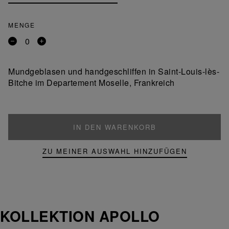
MENGE
Entfernen
Ein
Sie
Produkt
ein
hinzufügen
Mundgeblasen und handgeschliffen in Saint-Louis-lès-
Produkt
Bitche im Departement Moselle, Frankreich
IN DEN WARENKORB
ZU MEINER AUSWAHL HINZUFÜGEN
KOLLEKTION APOLLO