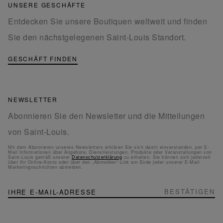
UNSERE GESCHÄFTE
Entdecken Sie unsere Boutiquen weltweit und finden
Sie den nächstgelegenen Saint-Louis Standort.
GESCHÄFT FINDEN
NEWSLETTER
Abonnieren Sie den Newsletter und die Mitteilungen
von Saint-Louis.
Mit dem Abonnieren unseres Newsletters erklären Sie sich damit einverstanden, per E-
Mail Informationen über Angebote, Dienstleistungen, Produkte oder Veranstaltungen von
Saint-Louis gemäß unserer
Datenschutzerklärung
zu erhalten. Sie können sich jederzeit
über Ihr Online-Konto oder über den „Abmelden“-Link am Ende jeder unserer E-Mail-
Marketingnachrichten abmelden.
NEWSLETTER
Melden
BESTÄTIGEN
Sie
sich