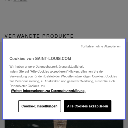
VERWANDTE PRODUKTE
Fortfahren ohne Akzeptieren
EINZIGARTIGES
Cookies von SAINT-LOUIS.COM
SAVOIR-FAIRE
Wir haben unsere Datenschutzerklärung aktualisiert.
FOLIA BELEUCHTUNG
Indem Sie auf "Alle Cookies akzeptieren" klicken, stimmen Sie der
Verwendung von für den Betrieb der Website notwendigen Cookies, Cookies
zur Personalisierung, zu Statistiken und gezielter Werbung, einschließlich
Drittanbieter-Cookies, zu.
Weitere Informationen zur Datenschutzerklärung.
Video
Cookie-Einstellungen
Alle Cookies akzeptieren
abspielen
YouTube-
Video,
Folia