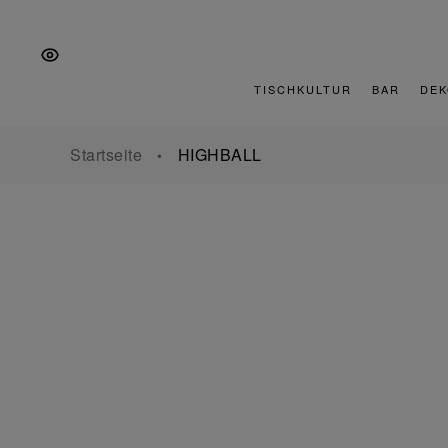
Zur
Zum
Zur
Hauptnavigation
Inhalt
Fußzeile
springen
springen
springen
TISCHKULTUR
BAR
DEK
Startseite
HIGHBALL