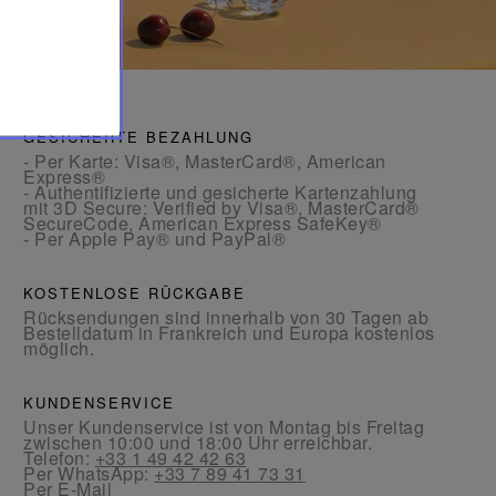
GESICHERTE BEZAHLUNG
- Per Karte: Visa®, MasterCard®, American
Express®
- Authentifizierte und gesicherte Kartenzahlung
mit 3D Secure: Verified by Visa®, MasterCard®
SecureCode, American Express SafeKey®
- Per Apple Pay® und PayPal®
KOSTENLOSE RÜCKGABE
Rücksendungen sind innerhalb von 30 Tagen ab
Bestelldatum in Frankreich und Europa kostenlos
möglich.
KUNDENSERVICE
Unser Kundenservice ist von Montag bis Freitag
zwischen 10:00 und 18:00 Uhr erreichbar.
Telefon:
+33 1 49 42 42 63
Per WhatsApp:
+33 7 89 41 73 31
Per
E-Mail