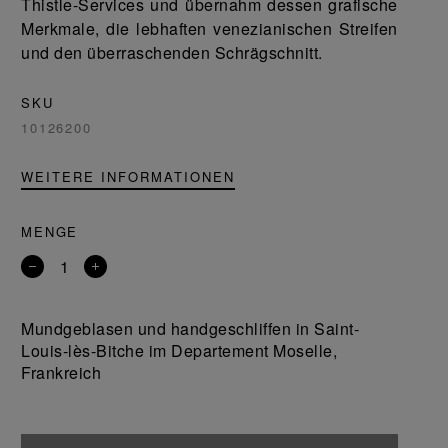
Thistle-Services und übernahm dessen grafische
Merkmale, die lebhaften venezianischen Streifen
und den überraschenden Schrägschnitt.
SKU
10126200
WEITERE INFORMATIONEN
MENGE
Entfernen
Ein
Sie
Produkt
ein
hinzufügen
Mundgeblasen und handgeschliffen in Saint-
Produkt
Louis-lès-Bitche im Departement Moselle,
Frankreich