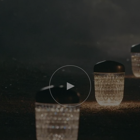
Video
abspielen
YouTube-
Video,
Folia
Mini-
Portable-
Lampe