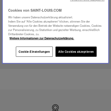
Video
Cookies von SAINT-LOUIS.COM
abspielen
Wir haben unsere Datenschutzerklärung aktualisiert.
YouTube-
Indem Sie auf "Alle Cookies akzeptieren" klicken, stimmen Sie der
Video,
Verwendung von für den Betrieb der Website notwendigen Cookies, Cookies
Folia
zur Personalisierung, zu Statistiken und gezielter Werbung, einschließlich
Mini-
Drittanbieter-Cookies, zu.
Portable-
Weitere Informationen zur Datenschutzerklärung.
Lampe
Cookie-Einstellungen
Alle Cookies akzeptieren
ENTDECKEN SIE UNSER SAVOIR-FAIRE
Hergestellt
in