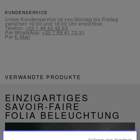
KUNDENSERVICE
Unser Kundenservice ist von Montag bis Freitag
zwischen 10:00 und 18:00 Uhr erreichbar.
Telefon:
+33 1 49 42 42 63
Per WhatsApp:
+33 7 89 41 73 31
Per
E-Mail
VERWANDTE PRODUKTE
EINZIGARTIGES
SAVOIR-FAIRE
FOLIA BELEUCHTUNG
Fortfahren ohne Akzeptieren