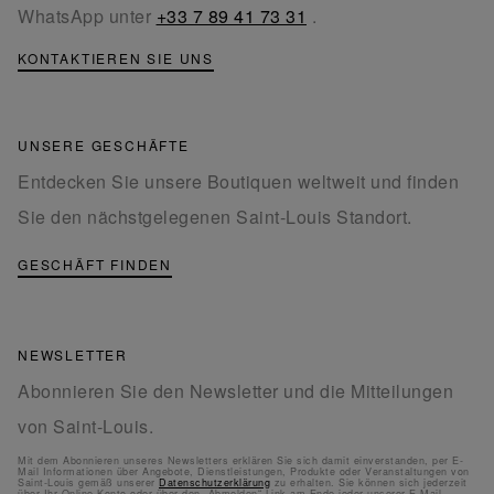
WhatsApp unter
+33 7 89 41 73 31
.
KONTAKTIEREN SIE UNS
UNSERE GESCHÄFTE
Entdecken Sie unsere Boutiquen weltweit und finden
Sie den nächstgelegenen Saint-Louis Standort.
GESCHÄFT FINDEN
NEWSLETTER
Abonnieren Sie den Newsletter und die Mitteilungen
von Saint-Louis.
Mit dem Abonnieren unseres Newsletters erklären Sie sich damit einverstanden, per E-
Mail Informationen über Angebote, Dienstleistungen, Produkte oder Veranstaltungen von
Saint-Louis gemäß unserer
Datenschutzerklärung
zu erhalten. Sie können sich jederzeit
über Ihr Online-Konto oder über den „Abmelden“-Link am Ende jeder unserer E-Mail-