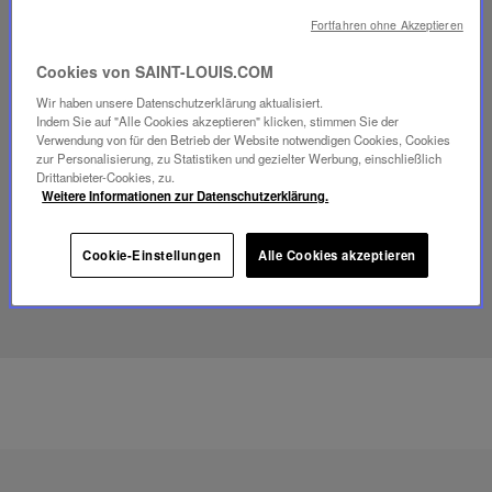
Fortfahren ohne Akzeptieren
Cookies von SAINT-LOUIS.COM
Video
Wir haben unsere Datenschutzerklärung aktualisiert.
abspielen
Indem Sie auf "Alle Cookies akzeptieren" klicken, stimmen Sie der
YouTube-
Verwendung von für den Betrieb der Website notwendigen Cookies, Cookies
Video,
zur Personalisierung, zu Statistiken und gezielter Werbung, einschließlich
Folia
Drittanbieter-Cookies, zu.
Mini-
Weitere Informationen zur Datenschutzerklärung.
Portable-
Lampe
Cookie-Einstellungen
Alle Cookies akzeptieren
ENTDECKEN SIE UNSER SAVOIR-FAIRE