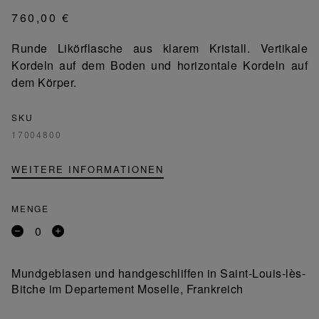
760,00 €
Runde Likörflasche aus klarem Kristall. Vertikale
Kordeln auf dem Boden und horizontale Kordeln auf
dem Körper.
SKU
17004800
WEITERE INFORMATIONEN
MENGE
Entfernen
Ein
Sie
Produkt
ein
hinzufügen
Mundgeblasen und handgeschliffen in Saint-Louis-lès-
Produkt
Bitche im Departement Moselle, Frankreich