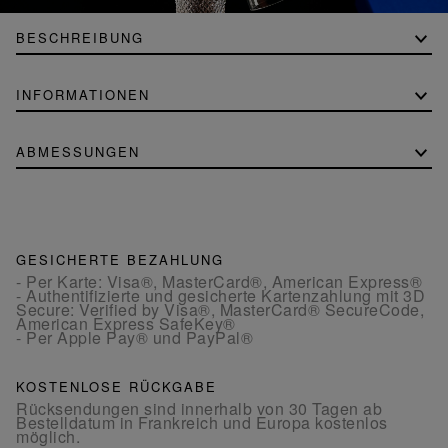
BESCHREIBUNG
INFORMATIONEN
ABMESSUNGEN
GESICHERTE BEZAHLUNG
- Per Karte: Visa®, MasterCard®, American Express®
- Authentifizierte und gesicherte Kartenzahlung mit 3D
Secure: Verified by Visa®, MasterCard® SecureCode,
American Express SafeKey®
- Per Apple Pay® und PayPal®
KOSTENLOSE RÜCKGABE
Rücksendungen sind innerhalb von 30 Tagen ab
Bestelldatum in Frankreich und Europa kostenlos
möglich.