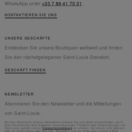
WhatsApp unter
+33 7 89 41 73 31
.
KONTAKTIEREN SIE UNS
UNSERE GESCHÄFTE
Entdecken Sie unsere Boutiquen weltweit und finden
Sie den nächstgelegenen Saint-Louis Standort.
GESCHÄFT FINDEN
NEWSLETTER
Abonnieren Sie den Newsletter und die Mitteilungen
von Saint-Louis.
Mit dem Abonnieren unseres Newsletters erklären Sie sich damit einverstanden, per E-
Mail Informationen über Angebote, Dienstleistungen, Produkte oder Veranstaltungen von
Saint-Louis gemäß unserer
Datenschutzerklärung
zu erhalten. Sie können sich jederzeit
über Ihr Online-Konto oder über den „Abmelden“-Link am Ende jeder unserer E-Mail-