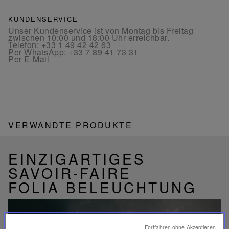
KUNDENSERVICE
Unser Kundenservice ist von Montag bis Freitag
zwischen 10:00 und 18:00 Uhr erreichbar.
Telefon:
+33 1 49 42 42 63
Per WhatsApp:
+33 7 89 41 73 31
Per
E-Mail
VERWANDTE PRODUKTE
EINZIGARTIGES
SAVOIR-FAIRE
FOLIA BELEUCHTUNG
Fortfahren ohne Akzeptieren