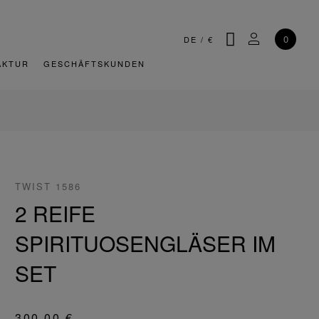
SUCHE
MEIN KONT
0
DE
/
€
AKTUR
GESCHÄFTSKUNDEN
TWIST 1586
2 REIFE
SPIRITUOSENGLÄSER IM
SET
300,00 €