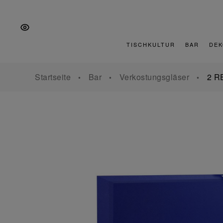
Zur
Zum
Zur
Hauptnavigation
Inhalt
Fußzeile
springen
springen
springen
TISCHKULTUR
BAR
DEK
Startseite
Bar
Verkostungsgläser
2 R