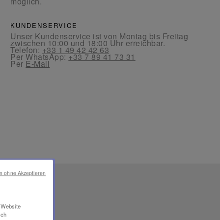
möglich.
KUNDENSERVICE
Unser Kundenservice ist von Montag bis Freitag
zwischen 10:00 und 18:00 Uhr erreichbar.
Telefon:
+33 1 49 42 42 63
Per WhatsApp:
+33 7 89 41 73 31
Per
E-Mail
en ohne Akzeptieren
RE
r Website
ich