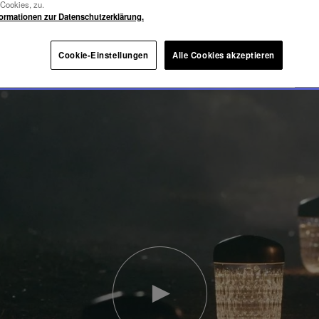
-Cookies, zu.
formationen zur Datenschutzerklärung.
Cookie-Einstellungen
Alle Cookies akzeptieren
Video
abspielen
YouTube-
Video,
Folia
Mini-
Portable-