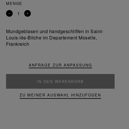
MENGE
Entfernen
Ein
Sie
Produkt
ein
hinzufügen
Mundgeblasen und handgeschliffen in Saint-
Produkt
Louis-lès-Bitche im Departement Moselle,
Frankreich
ANFRAGE ZUR ANPASSUNG
IN DEN WARENKORB
ZU MEINER AUSWAHL HINZUFÜGEN