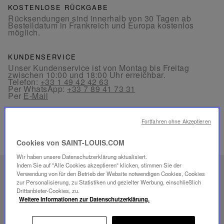
KOSTENLOSE RÜCKGABE
Rücksendungen sind innerhalb von 30 Tagen ab
Bestelldatum in Frankreich und Europa kostenlos
möglich.
KUNDENSERVICE
Unser Kundenservice ist von Montag bis Freitag
zwischen 10:00 und 18:00 Uhr erreichbar.
Telefon:
+33 1 49 42 42 63
Per WhatsApp:
+33 7 89 41 73 31
Per
E-Mail
Fortfahren ohne Akzeptieren
Cookies von SAINT-LOUIS.COM
Wir haben unsere Datenschutzerklärung aktualisiert.
Indem Sie auf "Alle Cookies akzeptieren" klicken, stimmen Sie der
EINZIGARTIGES
Verwendung von für den Betrieb der Website notwendigen Cookies, Cookies
zur Personalisierung, zu Statistiken und gezielter Werbung, einschließlich
SAVOIR-FAIRE
Drittanbieter-Cookies, zu.
FOLIA BELEUCHTUNG
Weitere Informationen zur Datenschutzerklärung.