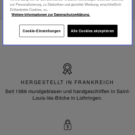
ENTDECKEN SIE UNSER SAVOIR-FAIRE
zur Personalisierung, zu Statistiken und gezielter Werbung, einschließlich
Drittanbieter-Cookies, zu.
Weitere Informationen zur Datenschutzerklärung.
Cookie-Einstellungen
Alle Cookies akzeptieren
Hergestellt
in
Frankreich
HERGESTELLT IN FRANKREICH
Seit 1586 mundgeblasen und handgeschliffen in Saint-
Louis-lès-Bitche in Lothringen.