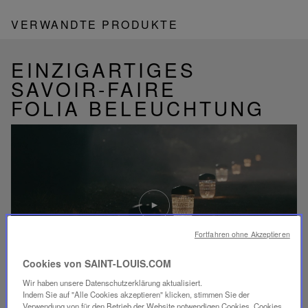
VERWANDTE PRODUKTE
EINZIGARTIGES
SAVOIR-FAIRE
FOLIA BELEUCHTUNG
Video
abspielen
YouTube-
Video,
Fortfahren ohne Akzeptieren
Folia
Mini-
Portable-
Cookies von SAINT-LOUIS.COM
Lampe
Wir haben unsere Datenschutzerklärung aktualisiert.
Indem Sie auf "Alle Cookies akzeptieren" klicken, stimmen Sie der
Verwendung von für den Betrieb der Website notwendigen Cookies, Cookies