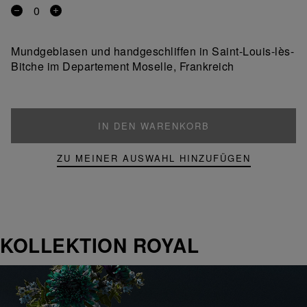
Entfernen
Ein
Sie
Produkt
ein
hinzufügen
Mundgeblasen und handgeschliffen in Saint-Louis-lès-
Produkt
Bitche im Departement Moselle, Frankreich
IN DEN WARENKORB
ZU MEINER AUSWAHL HINZUFÜGEN
KOLLEKTION ROYAL