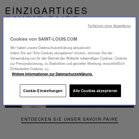
EINZIGARTIGES
SAVOIR-FAIRE
FOLIA BELEUCHTUNG
Fortfahren ohne Akzeptieren
Cookies von SAINT-LOUIS.COM
Wir haben unsere Datenschutzerklärung aktualisiert.
Indem Sie auf "Alle Cookies akzeptieren" klicken, stimmen Sie der
Verwendung von für den Betrieb der Website notwendigen Cookies, Cookies
zur Personalisierung, zu Statistiken und gezielter Werbung, einschließlich
Video
Drittanbieter-Cookies, zu.
abspielen
Weitere Informationen zur Datenschutzerklärung.
YouTube-
Video,
Folia
Cookie-Einstellungen
Alle Cookies akzeptieren
Mini-
Portable-
Lampe
ENTDECKEN SIE UNSER SAVOIR-FAIRE