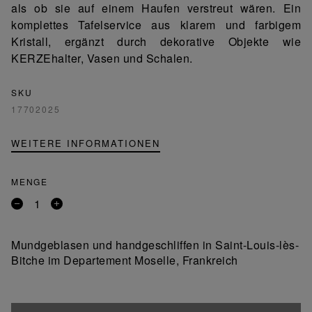
als ob sie auf einem Haufen verstreut wären. Ein
komplettes Tafelservice aus klarem und farbigem
Kristall, ergänzt durch dekorative Objekte wie
KERZEhalter, Vasen und Schalen.
SKU
17702025
WEITERE INFORMATIONEN
MENGE
Entfernen
Ein
Sie
Produkt
ein
hinzufügen
Mundgeblasen und handgeschliffen in Saint-Louis-lès-
Produkt
Bitche im Departement Moselle, Frankreich