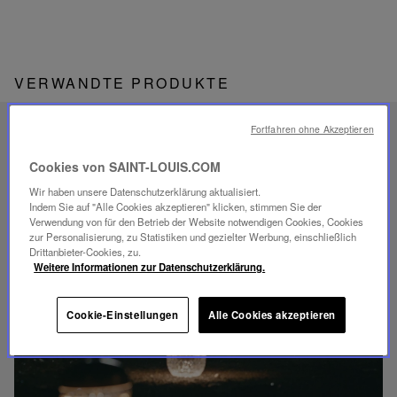
VERWANDTE PRODUKTE
Fortfahren ohne Akzeptieren
EINZIGARTIGES
SAVOIR-FAIRE
Cookies von SAINT-LOUIS.COM
FOLIA BELEUCHTUNG
Wir haben unsere Datenschutzerklärung aktualisiert.
Indem Sie auf "Alle Cookies akzeptieren" klicken, stimmen Sie der
Verwendung von für den Betrieb der Website notwendigen Cookies, Cookies
zur Personalisierung, zu Statistiken und gezielter Werbung, einschließlich
Drittanbieter-Cookies, zu.
Weitere Informationen zur Datenschutzerklärung.
Video
abspielen
Cookie-Einstellungen
Alle Cookies akzeptieren
YouTube-
Video,
Folia
Mini-
Portable-