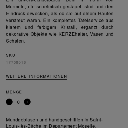
Murmeln, die schelmisch gestapelt sind und den
Eindruck erwecken, als ob sie auf einem Haufen
verstreut wären. Ein komplettes Tafelservice aus
klarem und farbigem Kristall, ergänzt durch
dekorative Objekte wie KERZEhalter, Vasen und
Schalen.
SKU
17708016
WEITERE INFORMATIONEN
MENGE
Entfernen
Ein
Sie
Produkt
ein
hinzufügen
Mundgeblasen und handgeschliffen in Saint-
Produkt
Louis-lès-Bitche im Departement Moselle,