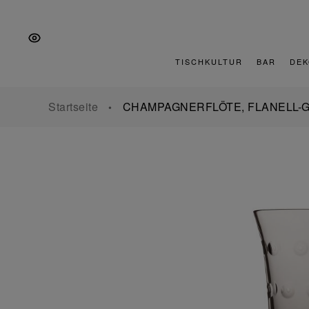
Zur
Zum
Zur
Hauptnavigation
Inhalt
Fußzeile
springen
springen
springen
TISCHKULTUR
BAR
DEK
Startseite
CHAMPAGNERFLÖTE, FLANELL-