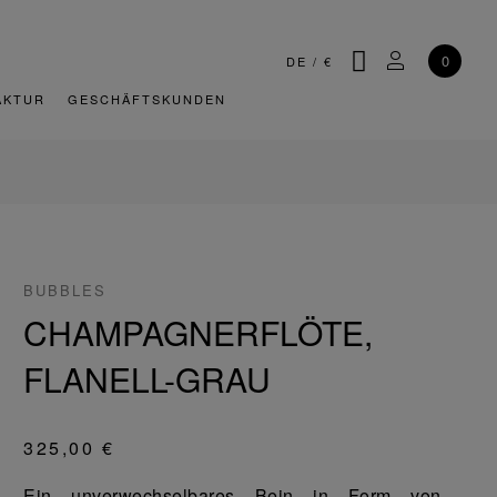
SUCHE
MEIN KONT
0
DE
/
€
AKTUR
GESCHÄFTSKUNDEN
BUBBLES
CHAMPAGNERFLÖTE,
FLANELL-GRAU
325,00 €
Ein unverwechselbares Bein in Form von