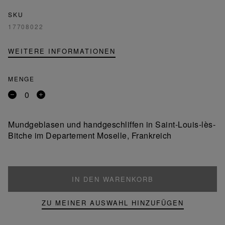
SKU
17708022
WEITERE INFORMATIONEN
MENGE
Entfernen
Ein
Sie
Produkt
ein
hinzufügen
Mundgeblasen und handgeschliffen in Saint-Louis-lès-
Produkt
Bitche im Departement Moselle, Frankreich
IN DEN WARENKORB
ZU MEINER AUSWAHL HINZUFÜGEN