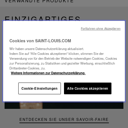
VERWANDTE PRODUKTE
EINZIGARTIGES
SAVOIR-FAIRE
Fortfahren ohne Akzeptieren
FOLIA BELEUCHTUNG
Cookies von SAINT-LOUIS.COM
Wir haben unsere Datenschutzerklärung aktualisiert.
Indem Sie auf "Alle Cookies akzeptieren" klicken, stimmen Sie der
Verwendung von für den Betrieb der Website notwendigen Cookies, Cookies
zur Personalisierung, zu Statistiken und gezielter Werbung, einschließlich
Drittanbieter-Cookies, zu.
Video
Weitere Informationen zur Datenschutzerklärung.
abspielen
YouTube-
Video,
Cookie-Einstellungen
Alle Cookies akzeptieren
Folia
Mini-
Portable-
Lampe
ENTDECKEN SIE UNSER SAVOIR-FAIRE