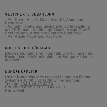
GESICHERTE BEZAHLUNG
- Per Karte: Visa®, MasterCard®, American
Express®
- Authentifizierte und gesicherte Kartenzahlung
mit 3D Secure: Verified by Visa®, MasterCard®
SecureCode, American Express SafeKey®
- Per Apple Pay® und PayPal®
KOSTENLOSE RÜCKGABE
Rücksendungen sind innerhalb von 30 Tagen ab
Bestelldatum in Frankreich und Europa kostenlos
möglich.
KUNDENSERVICE
Unser Kundenservice ist von Montag bis Freitag
zwischen 10:00 und 18:00 Uhr erreichbar.
Telefon:
+33 1 49 42 42 63
Per WhatsApp:
+33 7 89 41 73 31
Per
E-Mail