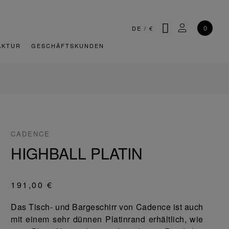
SUCHE
MEIN KONT
0
DE
/
€
AKTUR
GESCHÄFTSKUNDEN
CADENCE
HIGHBALL PLATIN
191,00 €
Das Tisch- und Bargeschirr von Cadence ist auch
mit einem sehr dünnen Platinrand erhältlich, wie