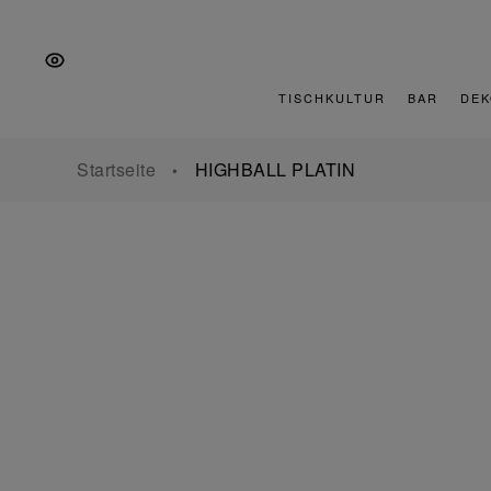
Zur
Zum
Zur
Hauptnavigation
Inhalt
Fußzeile
springen
springen
springen
TISCHKULTUR
BAR
DEK
Startseite
HIGHBALL PLATIN