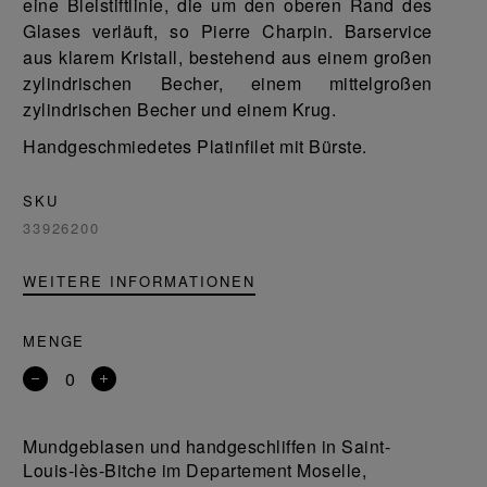
eine Bleistiftlinie, die um den oberen Rand des
Glases verläuft, so Pierre Charpin. Barservice
aus klarem Kristall, bestehend aus einem großen
zylindrischen Becher, einem mittelgroßen
zylindrischen Becher und einem Krug.
Handgeschmiedetes Platinfilet mit Bürste.
SKU
33926200
WEITERE INFORMATIONEN
MENGE
Entfernen
Ein
Sie
Produkt
ein
hinzufügen
Mundgeblasen und handgeschliffen in Saint-
Produkt
Louis-lès-Bitche im Departement Moselle,