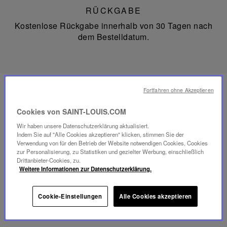
RÜCKGABE
Kostenlose Rückgabe innerhalb von 30 Tagen nach
dem Bestelldatum.
Fortfahren ohne Akzeptieren
KONTAKT
Cookies von SAINT-LOUIS.COM
Unser Kundenservice steht Ihnen von Montag bis
Wir haben unsere Datenschutzerklärung aktualisiert.
Indem Sie auf "Alle Cookies akzeptieren" klicken, stimmen Sie der
Freitag zwischen 10:00 und 18:00 Uhr für Ihre Online-
Verwendung von für den Betrieb der Website notwendigen Cookies, Cookies
zur Personalisierung, zu Statistiken und gezielter Werbung, einschließlich
Bestellungen zur Verfügung.
Drittanbieter-Cookies, zu.
Weitere Informationen zur Datenschutzerklärung.
Telefonisch unter
+33 1 49 42 42 63
.
WhatsApp unter
+33 7 89 41 73 31
.
Cookie-Einstellungen
Alle Cookies akzeptieren
KONTAKTIEREN SIE UNS