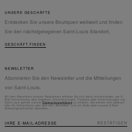
UNSERE GESCHÄFTE
Entdecken Sie unsere Boutiquen weltweit und finden
Sie den nächstgelegenen Saint-Louis Standort.
GESCHÄFT FINDEN
NEWSLETTER
Abonnieren Sie den Newsletter und die Mitteilungen
von Saint-Louis.
Mit dem Abonnieren unseres Newsletters erklären Sie sich damit einverstanden, per E-
Mail Informationen über Angebote, Dienstleistungen, Produkte oder Veranstaltungen von
Saint-Louis gemäß unserer
Datenschutzerklärung
zu erhalten. Sie können sich jederzeit
über Ihr Online-Konto oder über den „Abmelden“-Link am Ende jeder unserer E-Mail-
Marketingnachrichten abmelden.
NEWSLETTER
Melden
BESTÄTIGEN
Sie