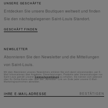
UNSERE GESCHÄFTE
Entdecken Sie unsere Boutiquen weltweit und finden
Sie den nächstgelegenen Saint-Louis Standort.
GESCHÄFT FINDEN
NEWSLETTER
Abonnieren Sie den Newsletter und die Mitteilungen
von Saint-Louis.
Mit dem Abonnieren unseres Newsletters erklären Sie sich damit einverstanden, per E-
Mail Informationen über Angebote, Dienstleistungen, Produkte oder Veranstaltungen von
Saint-Louis gemäß unserer
Datenschutzerklärung
zu erhalten. Sie können sich jederzeit
über Ihr Online-Konto oder über den „Abmelden“-Link am Ende jeder unserer E-Mail-
Marketingnachrichten abmelden.
NEWSLETTER
Melden
BESTÄTIGEN
Sie
sich