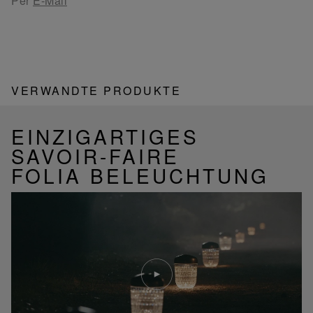
Per
E-Mail
VERWANDTE PRODUKTE
EINZIGARTIGES
SAVOIR-FAIRE
FOLIA BELEUCHTUNG
Video
abspielen
YouTube-
Video,
Folia