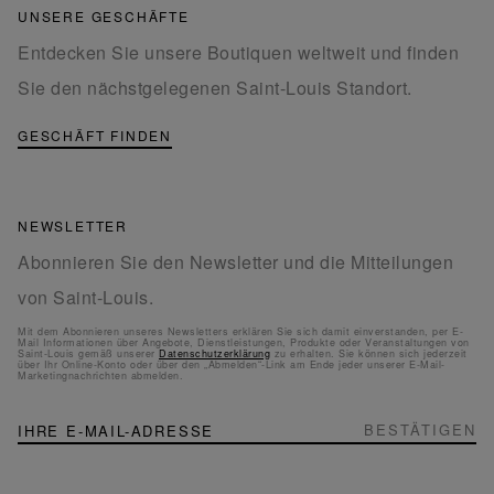
UNSERE GESCHÄFTE
Entdecken Sie unsere Boutiquen weltweit und finden
Sie den nächstgelegenen Saint-Louis Standort.
GESCHÄFT FINDEN
NEWSLETTER
Abonnieren Sie den Newsletter und die Mitteilungen
von Saint-Louis.
Mit dem Abonnieren unseres Newsletters erklären Sie sich damit einverstanden, per E-
Mail Informationen über Angebote, Dienstleistungen, Produkte oder Veranstaltungen von
Saint-Louis gemäß unserer
Datenschutzerklärung
zu erhalten. Sie können sich jederzeit
über Ihr Online-Konto oder über den „Abmelden“-Link am Ende jeder unserer E-Mail-
Marketingnachrichten abmelden.
NEWSLETTER
Melden
BESTÄTIGEN
Sie
sich