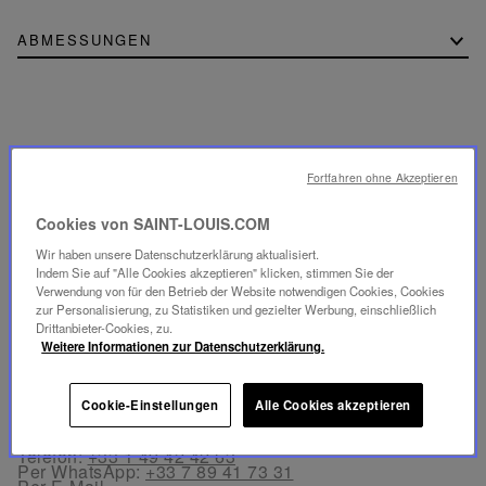
ABMESSUNGEN
GESICHERTE BEZAHLUNG
- Per Karte: Visa®, MasterCard®, American Express®
Fortfahren ohne Akzeptieren
- Authentifizierte und gesicherte Kartenzahlung mit 3D
Secure: Verified by Visa®, MasterCard® SecureCode,
Cookies von SAINT-LOUIS.COM
American Express SafeKey®
- Per Apple Pay® und PayPal®
Wir haben unsere Datenschutzerklärung aktualisiert.
Indem Sie auf "Alle Cookies akzeptieren" klicken, stimmen Sie der
Verwendung von für den Betrieb der Website notwendigen Cookies, Cookies
KOSTENLOSE RÜCKGABE
zur Personalisierung, zu Statistiken und gezielter Werbung, einschließlich
Rücksendungen sind innerhalb von 30 Tagen ab
Drittanbieter-Cookies, zu.
Bestelldatum in Frankreich und Europa kostenlos
möglich.
Weitere Informationen zur Datenschutzerklärung.
KUNDENSERVICE
Cookie-Einstellungen
Alle Cookies akzeptieren
Unser Kundenservice ist von Montag bis Freitag
zwischen 10:00 und 18:00 Uhr erreichbar.
Telefon:
+33 1 49 42 42 63
Per WhatsApp:
+33 7 89 41 73 31