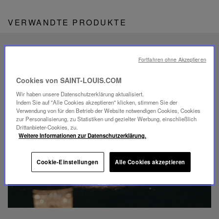
VERWANDTE PRODUKTE
EINZIGARTIGES
Fortfahren ohne Akzeptieren
SAVOIR-FAIRE
FOLIA BELEUCHTUNG
Cookies von SAINT-LOUIS.COM
Wir haben unsere Datenschutzerklärung aktualisiert.
Indem Sie auf "Alle Cookies akzeptieren" klicken, stimmen Sie der
Verwendung von für den Betrieb der Website notwendigen Cookies, Cookies
zur Personalisierung, zu Statistiken und gezielter Werbung, einschließlich
Drittanbieter-Cookies, zu.
Weitere Informationen zur Datenschutzerklärung.
Video
abspielen
YouTube-
Cookie-Einstellungen
Alle Cookies akzeptieren
Video,
Folia
Mini-
Portable-
Lampe