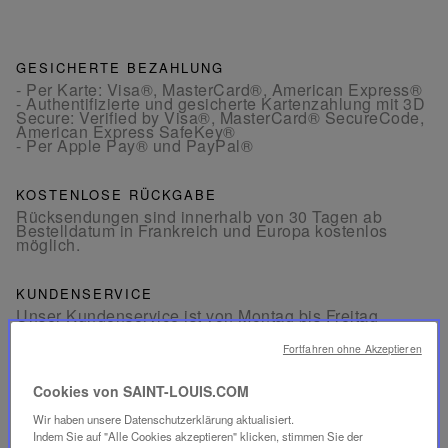
GESICHERTE BEZAHLUNG
- Per Karte: Visa®, MasterCard®, American Express®
- Authentifizierte und gesicherte Kartenzahlung mit 3D
Secure: Verified by Visa®, MasterCard® SecureCode,
American Express SafeKey®
- Per Apple Pay® und PayPal®
KOSTENLOSE RÜCKGABE
Rücksendungen sind innerhalb von 30 Tagen ab
Bestelldatum in Frankreich und Europa kostenlos
möglich.
KUNDENSERVICE
Unser Kundenservice ist von Montag bis Freitag
zwischen 10:00 und 18:00 Uhr erreichbar.
Telefon:
+33 1 49 42 42 63
Fortfahren ohne Akzeptieren
Per WhatsApp:
+33 7 89 41 73 31
Per
E-Mail
Cookies von SAINT-LOUIS.COM
Wir haben unsere Datenschutzerklärung aktualisiert.
Indem Sie auf "Alle Cookies akzeptieren" klicken, stimmen Sie der