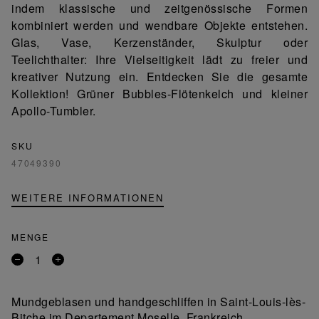
indem klassische und zeitgenössische Formen
kombiniert werden und wendbare Objekte entstehen.
Glas, Vase, Kerzenständer, Skulptur oder
Teelichthalter: Ihre Vielseitigkeit lädt zu freier und
kreativer Nutzung ein. Entdecken Sie die gesamte
Kollektion! Grüner Bubbles-Flötenkelch und kleiner
Apollo-Tumbler.
SKU
47049390
WEITERE INFORMATIONEN
MENGE
Entfernen
Ein
Sie
Produkt
ein
hinzufügen
Mundgeblasen und handgeschliffen in Saint-Louis-lès-
Produkt
Bitche im Departement Moselle, Frankreich