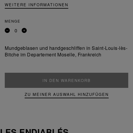
WEITERE INFORMATIONEN
MENGE
Entfernen
Ein
Sie
Produkt
ein
hinzufügen
Mundgeblasen und handgeschliffen in Saint-Louis-lès-
Produkt
Bitche im Departement Moselle, Frankreich
IN DEN WARENKORB
ZU MEINER AUSWAHL HINZUFÜGEN
LES ENDIABLÉS