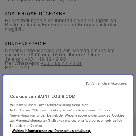
KOSTENLOSE RÜCKGABE
Rücksendungen sind innerhalb von 30 Tagen ab
Bestelldatum in Frankreich und Europa kostenlos
möglich.
KUNDENSERVICE
Unser Kundenservice ist von Montag bis Freitag
zwischen 10:00 und 18:00 Uhr erreichbar.
Telefon:
+33 1 49 42 42 63
Per WhatsApp:
+33 7 89 41 73 31
Per
E-Mail
Fortfahren ohne Akzeptieren
Cookies von SAINT-LOUIS.COM
Wir haben unsere Datenschutzerklärung aktualisiert.
VERWANDTE PRODUKTE
Indem Sie auf "Alle Cookies akzeptieren" klicken, stimmen Sie der
Verwendung von für den Betrieb der Website notwendigen Cookies, Cookies
zur Personalisierung, zu Statistiken und gezielter Werbung, einschließlich
EINZIGARTIGES
Drittanbieter-Cookies, zu.
Weitere Informationen zur Datenschutzerklärung.
SAVOIR-FAIRE