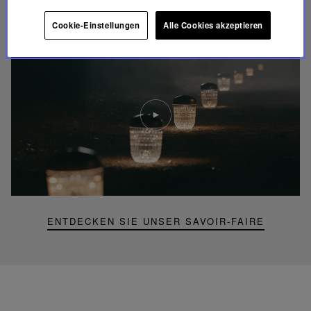
FOLIA BELEUCHTUNG
Cookie-Einstellungen
Alle Cookies akzeptieren
Video
abspielen
YouTube-
Video,
Folia
Mini-
Portable-
Lampe
ENTDECKEN SIE UNSER SAVOIR-FAIRE