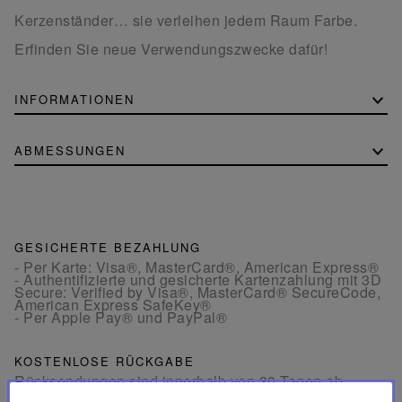
Kerzenständer… sie verleihen jedem Raum Farbe.
Erfinden Sie neue Verwendungszwecke dafür!
INFORMATIONEN
ABMESSUNGEN
GESICHERTE BEZAHLUNG
- Per Karte: Visa®, MasterCard®, American Express®
- Authentifizierte und gesicherte Kartenzahlung mit 3D
Secure: Verified by Visa®, MasterCard® SecureCode,
American Express SafeKey®
- Per Apple Pay® und PayPal®
KOSTENLOSE RÜCKGABE
Rücksendungen sind innerhalb von 30 Tagen ab
Bestelldatum in Frankreich und Europa kostenlos