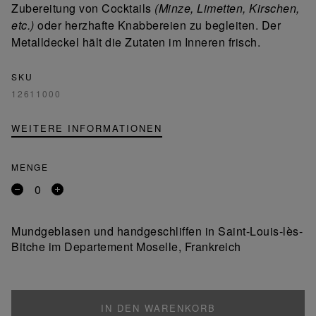
Zubereitung von Cocktails
(Minze, Limetten, Kirschen,
etc.)
oder herzhafte Knabbereien zu begleiten. Der
Metalldeckel hält die Zutaten im Inneren frisch.
SKU
12611000
WEITERE INFORMATIONEN
MENGE
Entfernen
Ein
Sie
Produkt
ein
hinzufügen
Mundgeblasen und handgeschliffen in Saint-Louis-lès-
Produkt
Bitche im Departement Moselle, Frankreich
IN DEN WARENKORB