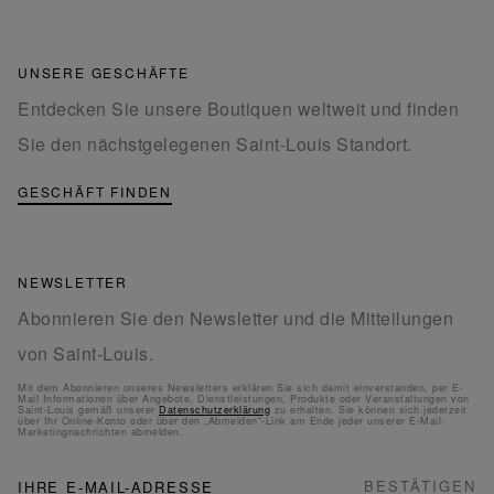
UNSERE GESCHÄFTE
Entdecken Sie unsere Boutiquen weltweit und finden
Sie den nächstgelegenen Saint-Louis Standort.
GESCHÄFT FINDEN
NEWSLETTER
Abonnieren Sie den Newsletter und die Mitteilungen
von Saint-Louis.
Mit dem Abonnieren unseres Newsletters erklären Sie sich damit einverstanden, per E-
Mail Informationen über Angebote, Dienstleistungen, Produkte oder Veranstaltungen von
Saint-Louis gemäß unserer
Datenschutzerklärung
zu erhalten. Sie können sich jederzeit
über Ihr Online-Konto oder über den „Abmelden“-Link am Ende jeder unserer E-Mail-
Marketingnachrichten abmelden.
NEWSLETTER
Melden
BESTÄTIGEN