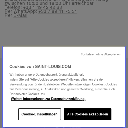
zwischen 10:00 und 18:00 Uhr erreichbar.
Telefon:
+33 1 49 42 42 63
Per WhatsApp:
+33 7 89 41 73 31
Per
E-Mail
VERWANDTE PRODUKTE
Fortfahren ohne Akzeptieren
Cookies von SAINT-LOUIS.COM
EINZIGARTIGES
Wir haben unsere Datenschutzerklärung aktualisiert.
SAVOIR-FAIRE
Indem Sie auf "Alle Cookies akzeptieren" klicken, stimmen Sie der
FOLIA BELEUCHTUNG
Verwendung von für den Betrieb der Website notwendigen Cookies, Cookies
zur Personalisierung, zu Statistiken und gezielter Werbung, einschließlich
Drittanbieter-Cookies, zu.
Weitere Informationen zur Datenschutzerklärung.
Cookie-Einstellungen
Alle Cookies akzeptieren
Video
abspielen