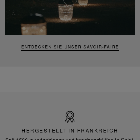
YouTube-
Video,
Folia
Mini-
Portable-
Lampe
ENTDECKEN SIE UNSER SAVOIR-FAIRE
Hergestellt
in
Frankreich
HERGESTELLT IN FRANKREICH
Seit 1586 mundgeblasen und handgeschliffen in Saint-