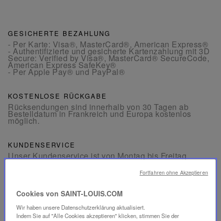
GESICHERTE BEZAHLUNG
- Per Karte: Visa®, MasterCard®, American Express®
- Authentifizierte und gesicherte Kartenzahlung mit 3D
Secure: Verified by Visa®, MasterCard® SecureCode,
American Express SafeKey®
- Per Apple Pay® und PayPal®
KOSTENLOSE RÜCKGABE
Rücksendungen sind innerhalb von 30 Tagen ab
Bestelldatum in Frankreich und Europa kostenlos
möglich.
KUNDENSERVICE
Unser Kundenservice ist von Montag bis Freitag
zwischen 10:00 und 18:00 Uhr erreichbar.
Telefon:
+33 1 49 42 42 63
Fortfahren ohne Akzeptieren
Per WhatsApp:
+33 7 89 41 73 31
Per
E-Mail
Cookies von SAINT-LOUIS.COM
Wir haben unsere Datenschutzerklärung aktualisiert.
Indem Sie auf "Alle Cookies akzeptieren" klicken, stimmen Sie der