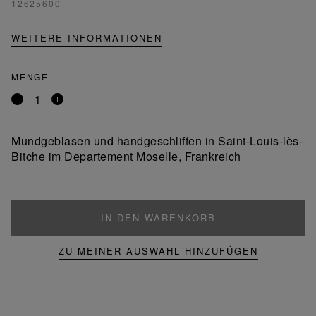
12625600
WEITERE INFORMATIONEN
MENGE
Entfernen
Ein
Sie
Produkt
ein
hinzufügen
Mundgeblasen und handgeschliffen in Saint-Louis-lès-
Produkt
Bitche im Departement Moselle, Frankreich
IN DEN WARENKORB
ZU MEINER AUSWAHL HINZUFÜGEN