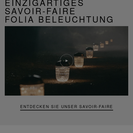
EINZIGARTIGES
SAVOIR-FAIRE
FOLIA BELEUCHTUNG
Video
abspielen
YouTube-
Video,
Folia
Mini-
Portable-
Lampe
ENTDECKEN SIE UNSER SAVOIR-FAIRE