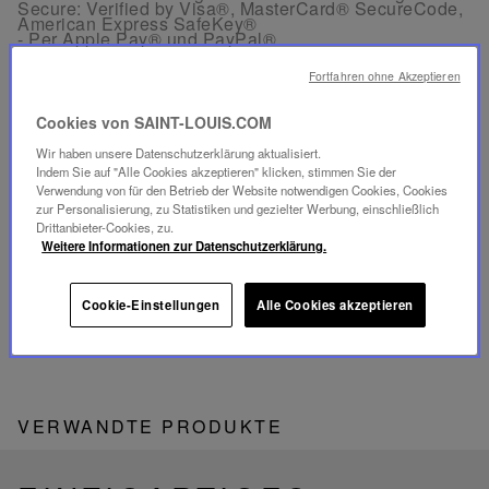
Secure: Verified by Visa®, MasterCard® SecureCode,
American Express SafeKey®
- Per Apple Pay® und PayPal®
Fortfahren ohne Akzeptieren
KOSTENLOSE RÜCKGABE
Rücksendungen sind innerhalb von 30 Tagen ab
Cookies von SAINT-LOUIS.COM
Bestelldatum in Frankreich und Europa kostenlos
möglich.
Wir haben unsere Datenschutzerklärung aktualisiert.
Indem Sie auf "Alle Cookies akzeptieren" klicken, stimmen Sie der
Verwendung von für den Betrieb der Website notwendigen Cookies, Cookies
KUNDENSERVICE
zur Personalisierung, zu Statistiken und gezielter Werbung, einschließlich
Unser Kundenservice ist von Montag bis Freitag
Drittanbieter-Cookies, zu.
zwischen 10:00 und 18:00 Uhr erreichbar.
Weitere Informationen zur Datenschutzerklärung.
Telefon:
+33 1 49 42 42 63
Per WhatsApp:
+33 7 89 41 73 31
Per
E-Mail
Cookie-Einstellungen
Alle Cookies akzeptieren
VERWANDTE PRODUKTE