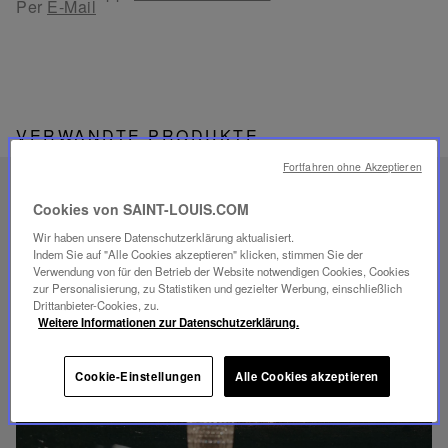
Per
E-Mail
VERWANDTE PRODUKTE
Fortfahren ohne Akzeptieren
EINZIGARTIGES
Cookies von SAINT-LOUIS.COM
SAVOIR-FAIRE
Wir haben unsere Datenschutzerklärung aktualisiert.
FOLIA BELEUCHTUNG
Indem Sie auf "Alle Cookies akzeptieren" klicken, stimmen Sie der
Verwendung von für den Betrieb der Website notwendigen Cookies, Cookies
zur Personalisierung, zu Statistiken und gezielter Werbung, einschließlich
Drittanbieter-Cookies, zu.
Weitere Informationen zur Datenschutzerklärung.
Video
Cookie-Einstellungen
Alle Cookies akzeptieren
abspielen
YouTube-
Video,
Folia