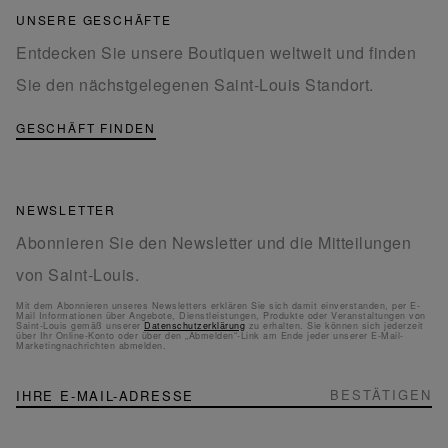
UNSERE GESCHÄFTE
Entdecken Sie unsere Boutiquen weltweit und finden
Sie den nächstgelegenen Saint-Louis Standort.
GESCHÄFT FINDEN
NEWSLETTER
Abonnieren Sie den Newsletter und die Mitteilungen
von Saint-Louis.
Mit dem Abonnieren unseres Newsletters erklären Sie sich damit einverstanden, per E-
Mail Informationen über Angebote, Dienstleistungen, Produkte oder Veranstaltungen von
Saint-Louis gemäß unserer
Datenschutzerklärung
zu erhalten. Sie können sich jederzeit
über Ihr Online-Konto oder über den „Abmelden“-Link am Ende jeder unserer E-Mail-
Marketingnachrichten abmelden.
NEWSLETTER
Melden
BESTÄTIGEN
Sie
sich