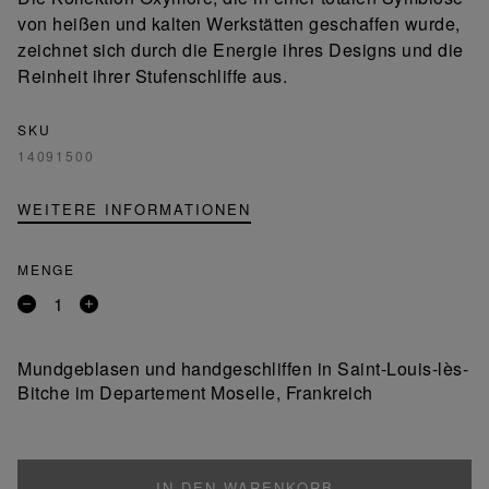
von heißen und kalten Werkstätten geschaffen wurde,
zeichnet sich durch die Energie ihres Designs und die
Reinheit ihrer Stufenschliffe aus.
SKU
14091500
WEITERE INFORMATIONEN
MENGE
Entfernen
Ein
Sie
Produkt
ein
hinzufügen
Mundgeblasen und handgeschliffen in Saint-Louis-lès-
Produkt
Bitche im Departement Moselle, Frankreich
IN DEN WARENKORB