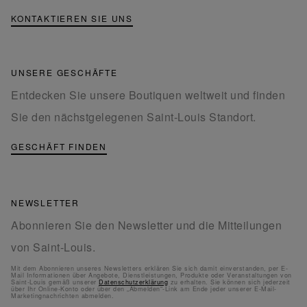
KONTAKTIEREN SIE UNS
UNSERE GESCHÄFTE
Entdecken Sie unsere Boutiquen weltweit und finden
Sie den nächstgelegenen Saint-Louis Standort.
GESCHÄFT FINDEN
NEWSLETTER
Abonnieren Sie den Newsletter und die Mitteilungen
von Saint-Louis.
Mit dem Abonnieren unseres Newsletters erklären Sie sich damit einverstanden, per E-
Mail Informationen über Angebote, Dienstleistungen, Produkte oder Veranstaltungen von
Saint-Louis gemäß unserer
Datenschutzerklärung
zu erhalten. Sie können sich jederzeit
über Ihr Online-Konto oder über den „Abmelden“-Link am Ende jeder unserer E-Mail-
Marketingnachrichten abmelden.