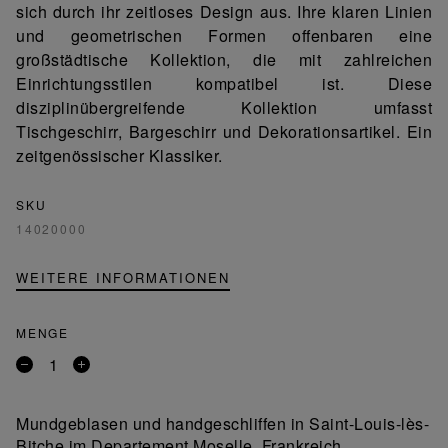
sich durch ihr zeitloses Design aus. Ihre klaren Linien
und geometrischen Formen offenbaren eine
großstädtische Kollektion, die mit zahlreichen
Einrichtungsstilen kompatibel ist. Diese
disziplinübergreifende Kollektion umfasst
Tischgeschirr, Bargeschirr und Dekorationsartikel. Ein
zeitgenössischer Klassiker.
SKU
14020000
WEITERE INFORMATIONEN
MENGE
Entfernen
Ein
Sie
Produkt
ein
hinzufügen
Mundgeblasen und handgeschliffen in Saint-Louis-lès-
Produkt
Bitche im Departement Moselle, Frankreich