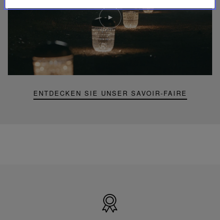
Video
abspielen
YouTube-
Video,
Folia
Mini-
Portable-
Lampe
ENTDECKEN SIE UNSER SAVOIR-FAIRE
Hergestellt
in
Frankreich