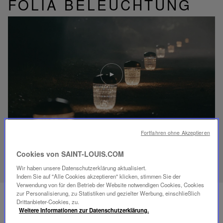
FOLIA BELEUCHTUNG
Video
abspielen
YouTube-
Video,
Folia
Mini-
Portable-
Lampe
Fortfahren ohne Akzeptieren
ENTDECKEN SIE UNSER SAVOIR-FAIRE
Cookies von SAINT-LOUIS.COM
Wir haben unsere Datenschutzerklärung aktualisiert.
Indem Sie auf "Alle Cookies akzeptieren" klicken, stimmen Sie der
Verwendung von für den Betrieb der Website notwendigen Cookies, Cookies
zur Personalisierung, zu Statistiken und gezielter Werbung, einschließlich
Drittanbieter-Cookies, zu.
Weitere Informationen zur Datenschutzerklärung.