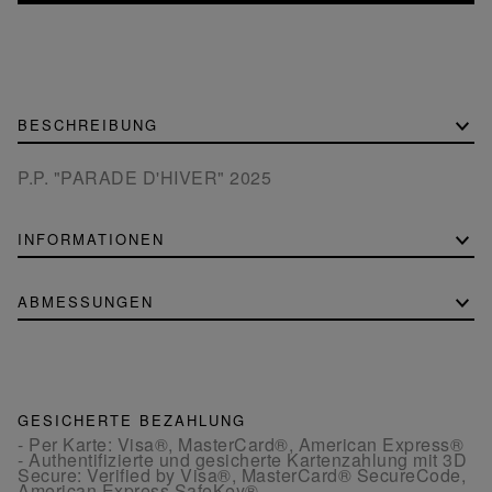
BESCHREIBUNG
P.P. "PARADE D'HIVER" 2025
INFORMATIONEN
ABMESSUNGEN
GESICHERTE BEZAHLUNG
- Per Karte: Visa®, MasterCard®, American Express®
- Authentifizierte und gesicherte Kartenzahlung mit 3D
Secure: Verified by Visa®, MasterCard® SecureCode,
American Express SafeKey®