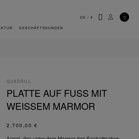
SUCHE
MEIN KONT
0
DE
/
€
AKTUR
GESCHÄFTSKUNDEN
QUADRILL
PLATTE AUF FUSS MIT
WEISSEM MARMOR
2.700,00 €
Angst, das unter dem Marmor des Sockeltisches