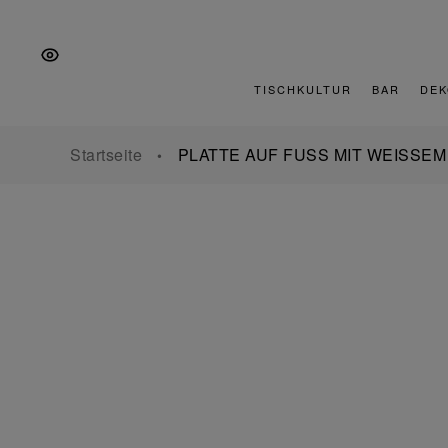
Zur
Zum
Zur
Hauptnavigation
Inhalt
Fußzeile
springen
springen
springen
TISCHKULTUR
BAR
DEK
Startseite
PLATTE AUF FUSS MIT WEISSE