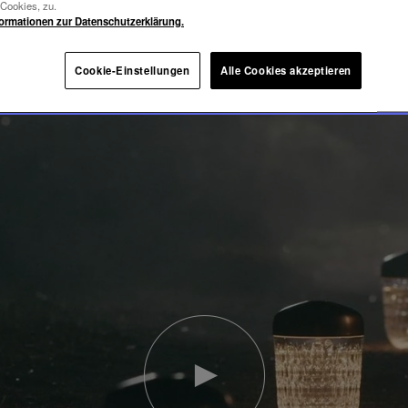
-Cookies, zu.
formationen zur Datenschutzerklärung.
Cookie-Einstellungen
Alle Cookies akzeptieren
Video
abspielen
YouTube-
Video,
Folia
Mini-
Portable-