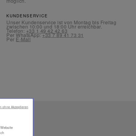
möglich.
KUNDENSERVICE
Unser Kundenservice ist von Montag bis Freitag
zwischen 10:00 und 18:00 Uhr erreichbar.
Telefon:
+33 1 49 42 42 63
Per WhatsApp:
+33 7 89 41 73 31
Per
E-Mail
en ohne Akzeptieren
RE
r Website
ich