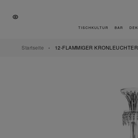
Zur
Zum
Zur
Hauptnavigation
Inhalt
Fußzeile
springen
springen
springen
TISCHKULTUR
BAR
DEK
Startseite
12-FLAMMIGER KRONLEUCHTER