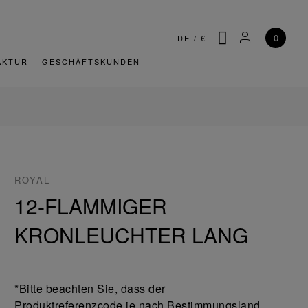
SUCHE
MEIN KONT
0
DE
/
€
AKTUR
GESCHÄFTSKUNDEN
ROYAL
12-FLAMMIGER
KRONLEUCHTER LANG
*Bitte beachten Sie, dass der
Produktreferenzcode je nach Bestimmungsland