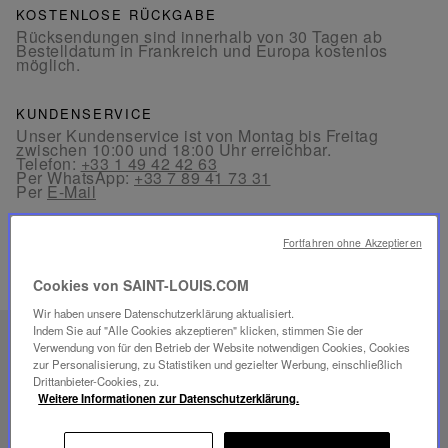
KOSTENLOSE RÜCKGABE
Rücksendungen sind innerhalb von 30 Tagen ab
Bestelldatum in Frankreich und Europa kostenlos
möglich.
KUNDENSERVICE
Unser Kundenservice ist von Montag bis Freitag
zwischen 10:00 und 18:00 Uhr erreichbar.
Telefon:
+33 1 49 42 42 63
Per WhatsApp:
+33 7 89 41 73 31
Per
E-Mail
Fortfahren ohne Akzeptieren
Cookies von SAINT-LOUIS.COM
Wir haben unsere Datenschutzerklärung aktualisiert.
Indem Sie auf "Alle Cookies akzeptieren" klicken, stimmen Sie der
EINZIGARTIGES
Verwendung von für den Betrieb der Website notwendigen Cookies, Cookies
zur Personalisierung, zu Statistiken und gezielter Werbung, einschließlich
SAVOIR-FAIRE
Drittanbieter-Cookies, zu.
FOLIA BELEUCHTUNG
Weitere Informationen zur Datenschutzerklärung.