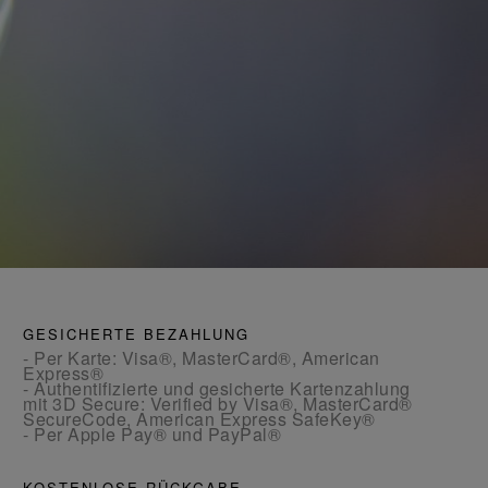
GESICHERTE BEZAHLUNG
- Per Karte: Visa®, MasterCard®, American
Express®
- Authentifizierte und gesicherte Kartenzahlung
mit 3D Secure: Verified by Visa®, MasterCard®
SecureCode, American Express SafeKey®
- Per Apple Pay® und PayPal®
KOSTENLOSE RÜCKGABE