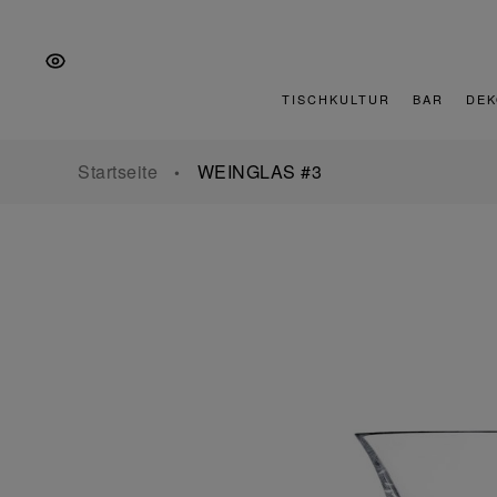
Zur
Zum
Zur
Hauptnavigation
Inhalt
Fußzeile
springen
springen
springen
TISCHKULTUR
BAR
DEK
Startseite
WEINGLAS #3