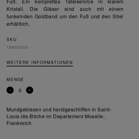
Fuß. Ein komplettes Tafelservice in klarem
Kristall. Die Gläser sind auch mit einem
funkelnden Goldband um den Fuß und den Stiel
erhältlich.
SKU
18600300
WEITERE INFORMATIONEN
MENGE
Entfernen
Ein
Sie
Produkt
ein
hinzufügen
Mundgeblasen und handgeschliffen in Saint-
Produkt
Louis-lès-Bitche im Departement Moselle,
Frankreich