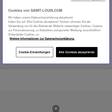
Video
Cookies von SAINT-LOUIS.COM
abspielen
Wir haben unsere Datenschutzerklärung aktualisiert.
YouTube-
Indem Sie auf "Alle Cookies akzeptieren" klicken, stimmen Sie der
Video,
Verwendung von für den Betrieb der Website notwendigen Cookies, Cookies
Folia
zur Personalisierung, zu Statistiken und gezielter Werbung, einschließlich
Mini-
Drittanbieter-Cookies, zu.
Portable-
Weitere Informationen zur Datenschutzerklärung.
Lampe
Cookie-Einstellungen
Alle Cookies akzeptieren
ENTDECKEN SIE UNSER SAVOIR-FAIRE
Hergestellt
in