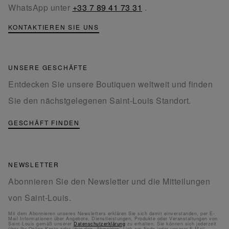
WhatsApp unter
+33 7 89 41 73 31
.
KONTAKTIEREN SIE UNS
UNSERE GESCHÄFTE
Entdecken Sie unsere Boutiquen weltweit und finden
Sie den nächstgelegenen Saint-Louis Standort.
GESCHÄFT FINDEN
NEWSLETTER
Abonnieren Sie den Newsletter und die Mitteilungen
von Saint-Louis.
Mit dem Abonnieren unseres Newsletters erklären Sie sich damit einverstanden, per E-
Mail Informationen über Angebote, Dienstleistungen, Produkte oder Veranstaltungen von
Saint-Louis gemäß unserer
Datenschutzerklärung
zu erhalten. Sie können sich jederzeit
über Ihr Online-Konto oder über den „Abmelden“-Link am Ende jeder unserer E-Mail-