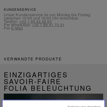
KUNDENSERVICE
Unser Kundenservice ist von Montag bis Freitag
zwischen 10:00 und 18:00 Uhr erreichbar.
Telefon:
+33 1 49 42 42 63
Per WhatsApp:
+33 7 89 41 73 31
Per
E-Mail
VERWANDTE PRODUKTE
EINZIGARTIGES
SAVOIR-FAIRE
FOLIA BELEUCHTUNG
Fortfahren ohne Akzeptieren