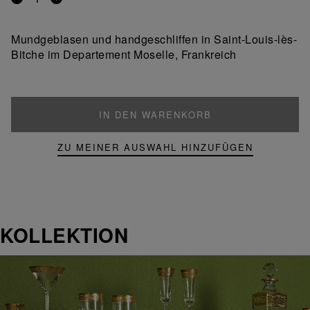
Entfernen
Ein
Sie
Produkt
ein
hinzufügen
Mundgeblasen und handgeschliffen in Saint-Louis-lès-
Produkt
Bitche im Departement Moselle, Frankreich
IN DEN WARENKORB
ZU MEINER AUSWAHL HINZUFÜGEN
KOLLEKTION