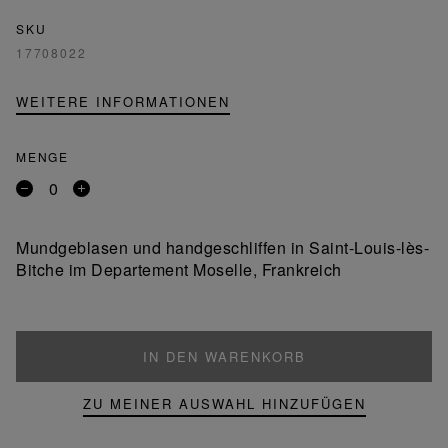
SKU
17708022
WEITERE INFORMATIONEN
MENGE
Entfernen
Ein
Sie
Produkt
ein
hinzufügen
Mundgeblasen und handgeschliffen in Saint-Louis-lès-
Produkt
Bitche im Departement Moselle, Frankreich
IN DEN WARENKORB
ZU MEINER AUSWAHL HINZUFÜGEN