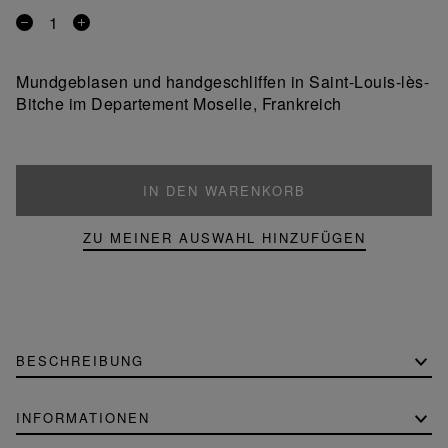
Entfernen
Ein
Sie
Produkt
ein
hinzufügen
Mundgeblasen und handgeschliffen in Saint-Louis-lès-
Produkt
Bitche im Departement Moselle, Frankreich
IN DEN WARENKORB
ZU MEINER AUSWAHL HINZUFÜGEN
BESCHREIBUNG
INFORMATIONEN