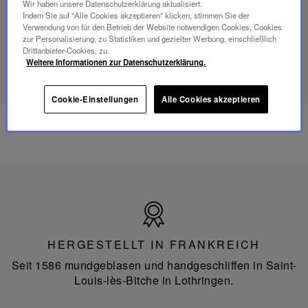
Wir haben unsere Datenschutzerklärung aktualisiert.
Portable-
Indem Sie auf "Alle Cookies akzeptieren" klicken, stimmen Sie der
Lampe
Verwendung von für den Betrieb der Website notwendigen Cookies, Cookies
zur Personalisierung, zu Statistiken und gezielter Werbung, einschließlich
Drittanbieter-Cookies, zu.
ENTDECKEN SIE UNSER SAVOIR-FAIRE
Weitere Informationen zur Datenschutzerklärung.
Cookie-Einstellungen
Alle Cookies akzeptieren
Hergestellt
in
Frankreich
HERGESTELLT IN FRANKREICH
Seit 1586 mundgeblasen und handgeschliffen in Saint-
Louis-lès-Bitche in Lothringen.