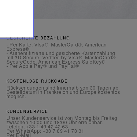
GESICHERTE BEZAHLUNG
- Per Karte: Visa®, MasterCard®, American
Express®
- Authentifizierte und gesicherte Kartenzahlung
mit 3D Secure: Verified by Visa®, MasterCard®
SecureCode, American Express SafeKey®
- Per Apple Pay® und PayPal®
KOSTENLOSE RÜCKGABE
Rücksendungen sind innerhalb von 30 Tagen ab
Bestelldatum in Frankreich und Europa kostenlos
möglich.
KUNDENSERVICE
Unser Kundenservice ist von Montag bis Freitag
zwischen 10:00 und 18:00 Uhr erreichbar.
Telefon:
+33 1 49 42 42 63
Per WhatsApp:
+33 7 89 41 73 31
Per
E-Mail