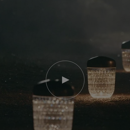
Video
abspielen
YouTube-
Video,
Folia
Mini-
Portable-
Lampe