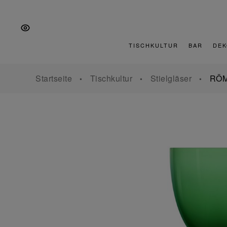
Zur
Zum
Zur
Hauptnavigation
Inhalt
Fußzeile
springen
springen
springen
TISCHKULTUR
BAR
DEK
Startseite
Tischkultur
Stielgläser
RÖM