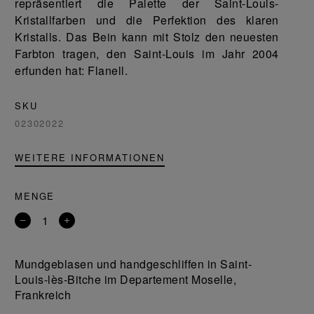
repräsentiert die Palette der Saint-Louis-
Kristallfarben und die Perfektion des klaren
Kristalls. Das Bein kann mit Stolz den neuesten
Farbton tragen, den Saint-Louis im Jahr 2004
erfunden hat: Flanell.
SKU
02302022
WEITERE INFORMATIONEN
MENGE
Entfernen
Ein
Sie
Produkt
ein
hinzufügen
Mundgeblasen und handgeschliffen in Saint-
Produkt
Louis-lès-Bitche im Departement Moselle,
Frankreich