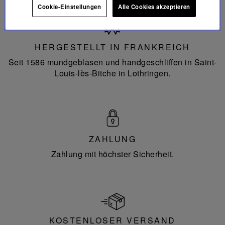
Cookie-Einstellungen
Alle Cookies akzeptieren
Hergestellt
in
Frankreich
HERGESTELLT IN FRANKREICH
Seit 1586 mundgeblasen und handgeschliffen in Saint-
Louis-lès-Bitche in Lothringen.
ZAHLUNG
Zahlung mit höchster Sicherheit.
KOSTENLOSER VERSAND