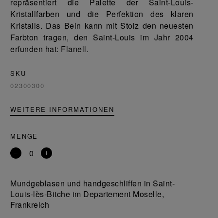
repräsentiert die Palette der Saint-Louis-
Kristallfarben und die Perfektion des klaren
Kristalls. Das Bein kann mit Stolz den neuesten
Farbton tragen, den Saint-Louis im Jahr 2004
erfunden hat: Flanell.
SKU
02300300
WEITERE INFORMATIONEN
MENGE
Entfernen
Ein
Sie
Produkt
ein
hinzufügen
Mundgeblasen und handgeschliffen in Saint-
Produkt
Louis-lès-Bitche im Departement Moselle,
Frankreich