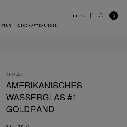
SUCHE
MEIN KONT
0
DE
/
€
AKTUR
GESCHÄFTSKUNDEN
APOLLO
AMERIKANISCHES
WASSERGLAS #1
GOLDRAND
281,00 €