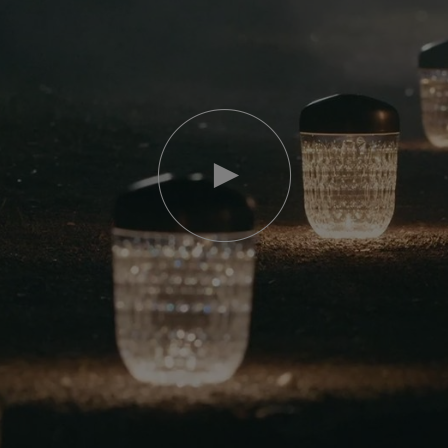
Video
abspielen
YouTube-
Video,
Folia
Mini-
Portable-
Lampe