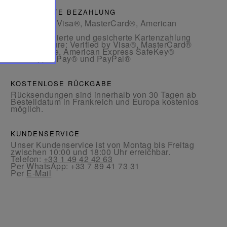
GESICHERTE BEZAHLUNG
- Per Karte: Visa®, MasterCard®, American
Express®
- Authentifizierte und gesicherte Kartenzahlung
mit 3D Secure: Verified by Visa®, MasterCard®
SecureCode, American Express SafeKey®
- Per Apple Pay® und PayPal®
KOSTENLOSE RÜCKGABE
Rücksendungen sind innerhalb von 30 Tagen ab
Bestelldatum in Frankreich und Europa kostenlos
möglich.
KUNDENSERVICE
Unser Kundenservice ist von Montag bis Freitag
zwischen 10:00 und 18:00 Uhr erreichbar.
Telefon:
+33 1 49 42 42 63
Per WhatsApp:
+33 7 89 41 73 31
Per
E-Mail