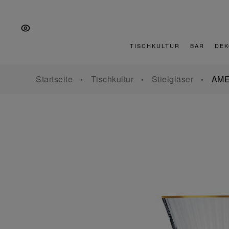
Zur
Zum
Zur
Hauptnavigation
Inhalt
Fußzeile
springen
springen
springen
TISCHKULTUR
BAR
DEK
Startseite
Tischkultur
Stielgläser
AME