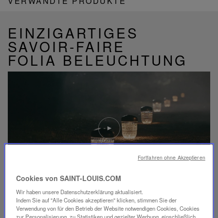
VERWANDTE PRODUKTE
EINZIGARTIGES
SAVOIR-FAIRE
FOLIA BELEUCHTUNG
Video
abspielen
YouTube-
Video,
Folia
Fortfahren ohne Akzeptieren
Mini-
Portable-
Cookies von SAINT-LOUIS.COM
Lampe
Wir haben unsere Datenschutzerklärung aktualisiert.
Indem Sie auf "Alle Cookies akzeptieren" klicken, stimmen Sie der
ENTDECKEN SIE UNSER SAVOIR-FAIRE
Verwendung von für den Betrieb der Website notwendigen Cookies, Cookies
zur Personalisierung, zu Statistiken und gezielter Werbung, einschließlich