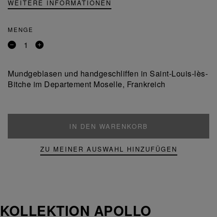
WEITERE INFORMATIONEN
MENGE
Entfernen
Ein
Sie
Produkt
ein
hinzufügen
Mundgeblasen und handgeschliffen in Saint-Louis-lès-
Produkt
Bitche im Departement Moselle, Frankreich
IN DEN WARENKORB
ZU MEINER AUSWAHL HINZUFÜGEN
KOLLEKTION APOLLO