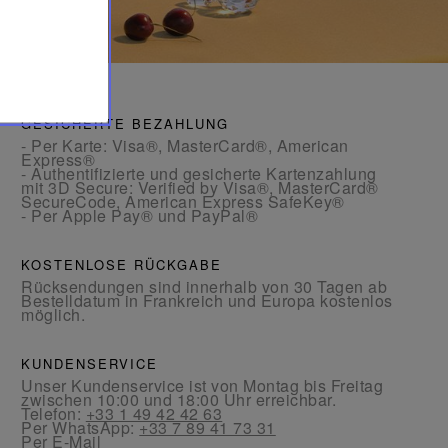
GESICHERTE BEZAHLUNG
- Per Karte: Visa®, MasterCard®, American
Express®
- Authentifizierte und gesicherte Kartenzahlung
mit 3D Secure: Verified by Visa®, MasterCard®
SecureCode, American Express SafeKey®
- Per Apple Pay® und PayPal®
KOSTENLOSE RÜCKGABE
Rücksendungen sind innerhalb von 30 Tagen ab
Bestelldatum in Frankreich und Europa kostenlos
möglich.
KUNDENSERVICE
Unser Kundenservice ist von Montag bis Freitag
zwischen 10:00 und 18:00 Uhr erreichbar.
Telefon:
+33 1 49 42 42 63
Per WhatsApp:
+33 7 89 41 73 31
Per
E-Mail