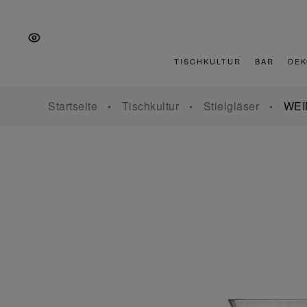
Zur
Zum
Zur
Hauptnavigation
Inhalt
Fußzeile
springen
springen
springen
TISCHKULTUR
BAR
DEK
Startseite
Tischkultur
Stielgläser
WEI