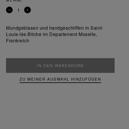
Entfernen
Ein
Sie
Produkt
ein
hinzufügen
Mundgeblasen und handgeschliffen in Saint-
Produkt
Louis-lès-Bitche im Departement Moselle,
Frankreich
IN DEN WARENKORB
ZU MEINER AUSWAHL HINZUFÜGEN