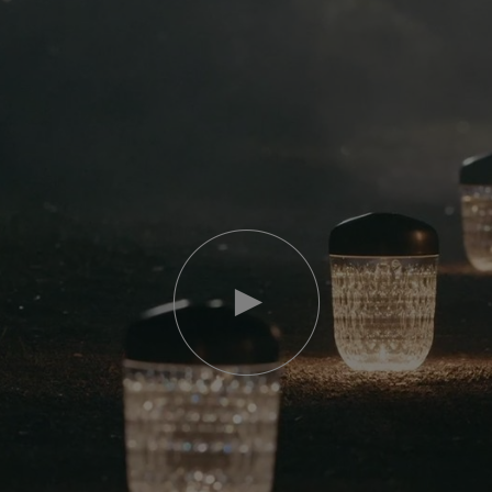
Video
abspielen
YouTube-
Video,
Folia
Mini-
Portable-
Lampe