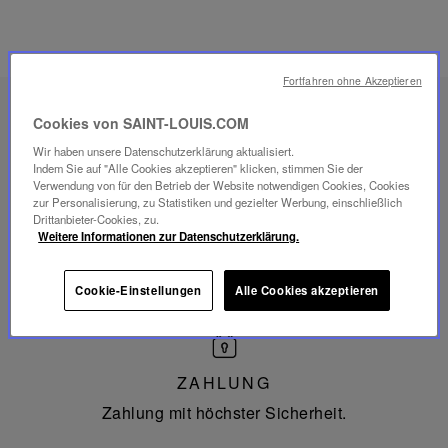
Fortfahren ohne Akzeptieren
Cookies von SAINT-LOUIS.COM
Hergestellt
Wir haben unsere Datenschutzerklärung aktualisiert.
in
Frankreich
Indem Sie auf "Alle Cookies akzeptieren" klicken, stimmen Sie der
Verwendung von für den Betrieb der Website notwendigen Cookies, Cookies
HERGESTELLT IN FRANKREICH
zur Personalisierung, zu Statistiken und gezielter Werbung, einschließlich
Drittanbieter-Cookies, zu.
Seit 1586 mundgeblasen und handgeschliffen in Saint-
Weitere Informationen zur Datenschutzerklärung.
Louis-lès-Bitche in Lothringen.
Cookie-Einstellungen
Alle Cookies akzeptieren
ZAHLUNG
Zahlung mit höchster Sicherheit.