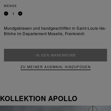
MENGE
Entfernen
Ein
Sie
Produkt
ein
hinzufügen
Mundgeblasen und handgeschliffen in Saint-Louis-lès-
Produkt
Bitche im Departement Moselle, Frankreich
IN DEN WARENKORB
ZU MEINER AUSWAHL HINZUFÜGEN
KOLLEKTION APOLLO