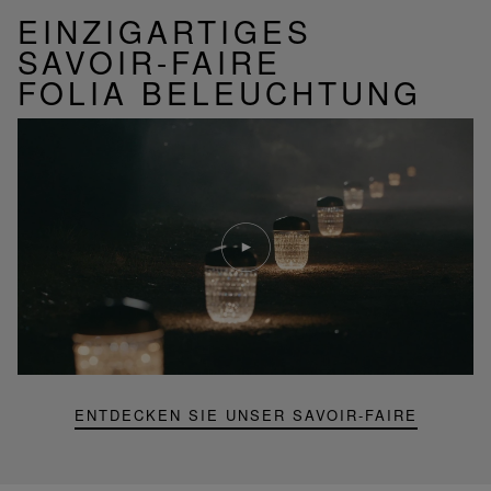
EINZIGARTIGES
SAVOIR-FAIRE
FOLIA BELEUCHTUNG
Video
abspielen
YouTube-
Video,
Folia
Mini-
Portable-
Lampe
ENTDECKEN SIE UNSER SAVOIR-FAIRE